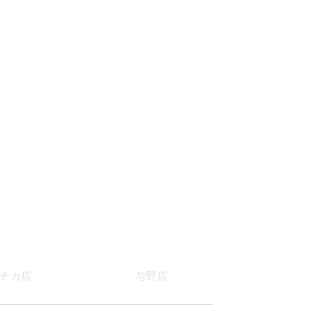
チカ店
与野店