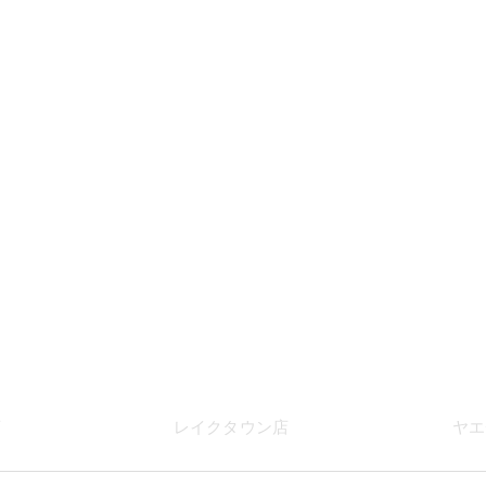
店
レイク
タウン店
ヤエ