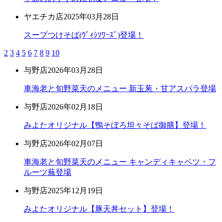
ヤエチカ店
2025年03月28日
スープつけそば(ｳﾞｨｼｿﾜｰｽﾞ)登場！
2
3
4
5
6
7
8
9
10
与野店
2026年03月28日
車海老と旬野菜天のメニュー 新玉葱・甘アスパラ登場
与野店
2026年02月18日
みよたオリジナル【鴨そぼろ坦々そば御膳】登場！
与野店
2026年02月07日
車海老と旬野菜天のメニュー キャンディキャベツ・フ
ルーツ蕪登場
与野店
2025年12月19日
みよたオリジナル【豚天丼セット】登場！