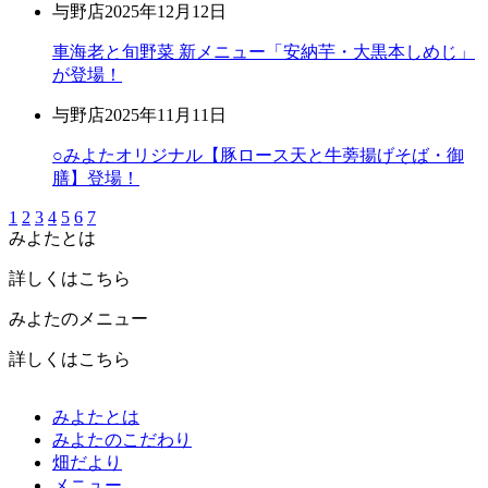
与野店
2025年12月12日
車海老と旬野菜 新メニュー「安納芋・大黒本しめじ」
が登場！
与野店
2025年11月11日
○みよたオリジナル【豚ロース天と牛蒡揚げそば・御
膳】登場！
1
2
3
4
5
6
7
みよたとは
詳しくはこちら
みよたのメニュー
詳しくはこちら
みよたとは
みよたのこだわり
畑だより
メニュー