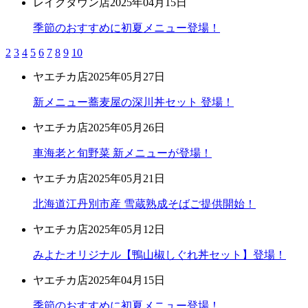
レイクタウン店
2025年04月15日
季節のおすすめに初夏メニュー登場！
2
3
4
5
6
7
8
9
10
ヤエチカ店
2025年05月27日
新メニュー蕎麦屋の深川丼セット 登場！
ヤエチカ店
2025年05月26日
車海老と旬野菜 新メニューが登場！
ヤエチカ店
2025年05月21日
北海道江丹別市産 雪蔵熟成そばご提供開始！
ヤエチカ店
2025年05月12日
みよたオリジナル【鴨山椒しぐれ丼セット】登場！
ヤエチカ店
2025年04月15日
季節のおすすめに初夏メニュー登場！