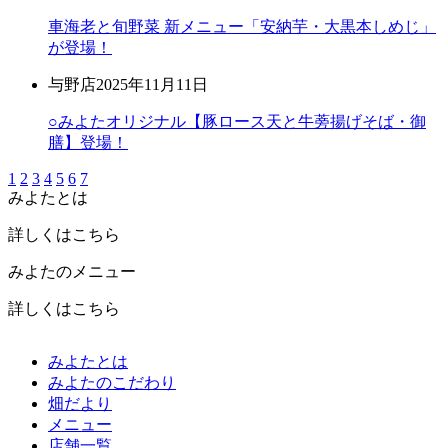
車海老と旬野菜 新メニュー「安納芋・大黒本しめじ」
が登場！
与野店
2025年11月11日
○みよたオリジナル【豚ロース天と牛蒡揚げそば・御
膳】登場！
1
2
3
4
5
6
7
みよたとは
詳しくはこちら
みよたのメニュー
詳しくはこちら
みよたとは
みよたのこだわり
畑だより
メニュー
店舗一覧