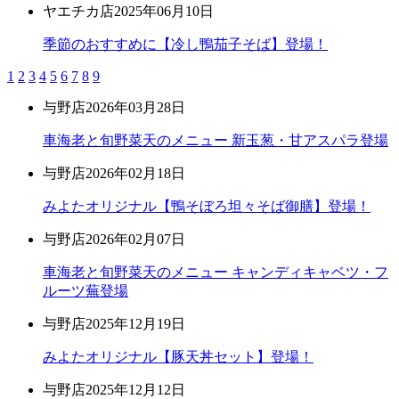
ヤエチカ店
2025年06月10日
季節のおすすめに【冷し鴨茄子そば】登場！
1
2
3
4
5
6
7
8
9
与野店
2026年03月28日
車海老と旬野菜天のメニュー 新玉葱・甘アスパラ登場
与野店
2026年02月18日
みよたオリジナル【鴨そぼろ坦々そば御膳】登場！
与野店
2026年02月07日
車海老と旬野菜天のメニュー キャンディキャベツ・フ
ルーツ蕪登場
与野店
2025年12月19日
みよたオリジナル【豚天丼セット】登場！
与野店
2025年12月12日