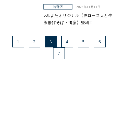
与野店
2025年11月11日
○みよたオリジナル【豚ロース天と牛
蒡揚げそば・御膳】登場！
1
2
3
4
5
6
7