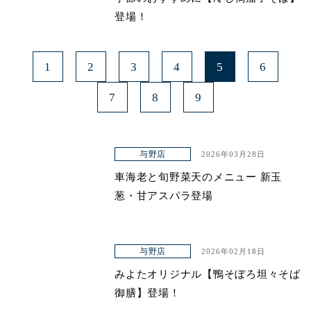
登場！
1
2
3
4
5
6
7
8
9
与野店
2026年03月28日
車海老と旬野菜天のメニュー 新玉
葱・甘アスパラ登場
与野店
2026年02月18日
みよたオリジナル【鴨そぼろ坦々そば
御膳】登場！