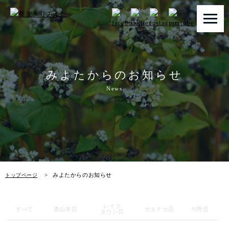
トップページ
みよたからのお知らせ
みよたとは
News
みよたのこだわり
畑だより
メニュー
みよたからのお知らせ
トップページ
店舗一覧
レイク
お知らせ
すべて
青山本店
ヤエチカ店
与野店
タウン店