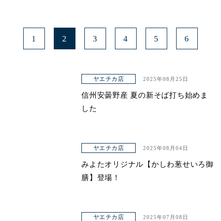
1
2
3
4
5
6
ヤエチカ店
2025年08月25日
信州安曇野産 夏の新そば打ち始めま
した
ヤエチカ店
2025年08月04日
みよたオリジナル【かしわ葱せいろ御
膳】登場！
ヤエチカ店
2025年07月08日