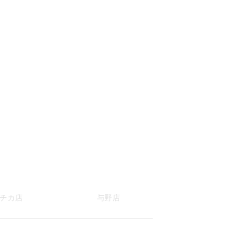
チカ店
与野店