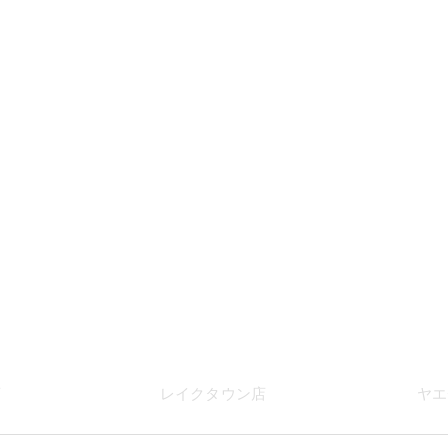
店
レイク
タウン店
ヤエ