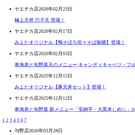
ヤエチカ店
2026年02月23日
極上天然 穴子天 登場！
ヤエチカ店
2026年02月17日
みよたオリジナル【鴨そぼろ坦々そば御膳】登場！
ヤエチカ店
2026年02月03日
車海老と旬野菜天のメニュー キャンディキャベツ・フ
ヤエチカ店
2025年12月15日
みよたオリジナル【豚天丼セット】登場！
ヤエチカ店
2025年12月12日
車海老と旬野菜 新メニュー「安納芋・大黒本しめじ」
1
2
3
4
5
6
7
与野店
2026年03月28日