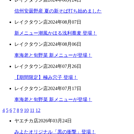
信州安曇野産 夏の新そば打ち始めました
レイクタウン店
2024年08月07日
新メニュー潮風かほる浅利蕎麦 登場！
レイクタウン店
2024年08月06日
車海老と旬野菜 新メニューが登場！
レイクタウン店
2024年07月26日
【期間限定】極み穴子 登場！
レイクタウン店
2024年07月17日
車海老と旬野菜 新メニューが登場！
4
5
6
7
8
9
10
11
12
ヤエチカ店
2026年03月24日
みよたオリジナル「黒の衝撃」登場！