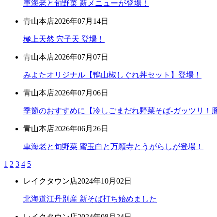
車海老と旬野菜 新メニューが登場！
青山本店
2026年07月14日
極上天然 穴子天 登場！
青山本店
2026年07月07日
みよたオリジナル【鴨山椒しぐれ丼セット】登場！
青山本店
2026年07月06日
季節のおすすめに【冷しごまだれ野菜そば-ガッツリ！豚
青山本店
2026年06月26日
車海老と旬野菜 蜜玉白と万願寺とうがらしが登場！
1
2
3
4
5
レイクタウン店
2024年10月02日
北海道江丹別産 新そば打ち始めました
レイクタウン店
2024年08月24日