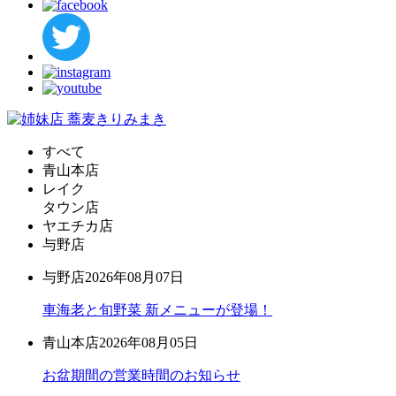
すべて
青山本店
レイク
タウン店
ヤエチカ店
与野店
与野店
2026年08月07日
車海老と旬野菜 新メニューが登場！
青山本店
2026年08月05日
お盆期間の営業時間のお知らせ