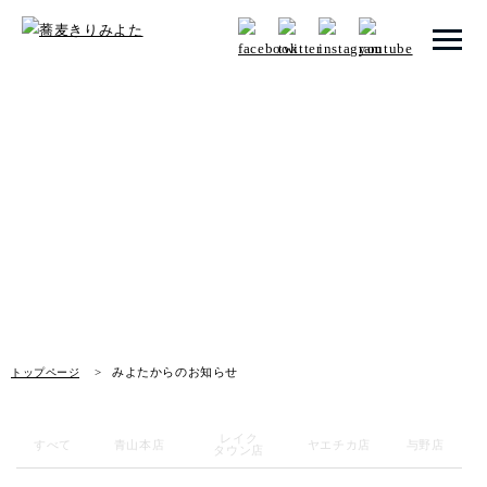
トップページ
みよたからのお知らせ
みよたとは
News
みよたのこだわり
畑だより
メニュー
みよたからのお知らせ
トップページ
メニュー 一覧
青山本店
レイク
すべて
青山本店
ヤエチカ店
与野店
タウン店
レイクタウン店