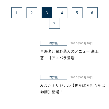
1
2
3
4
5
6
7
与野店
2026年03月28日
車海老と旬野菜天のメニュー 新玉
葱・甘アスパラ登場
与野店
2026年02月18日
みよたオリジナル【鴨そぼろ坦々そば
御膳】登場！