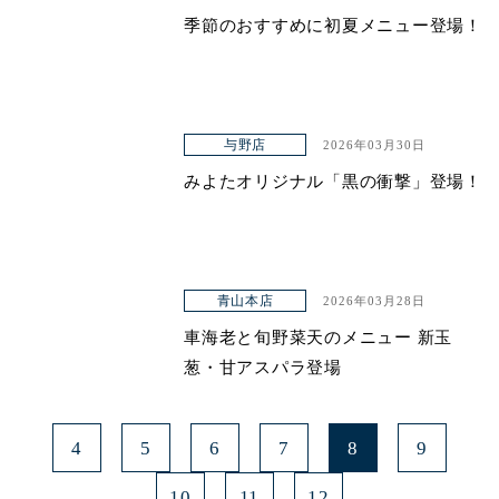
季節のおすすめに初夏メニュー登場！
青山本店
レイクタウン店
ヤエチカ店
与野店
2026年03月30日
与野店
みよたオリジナル「黒の衝撃」登場！
青山本店
2026年03月28日
車海老と旬野菜天のメニュー 新玉
葱・甘アスパラ登場
4
5
6
7
8
9
10
11
12