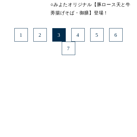
○みよたオリジナル【豚ロース天と牛
蒡揚げそば・御膳】登場！
1
2
3
4
5
6
7