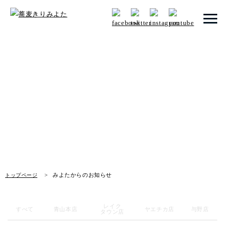
トップページ
みよたからのお知らせ
みよたとは
News
みよたのこだわり
畑だより
メニュー
みよたからのお知らせ
トップページ
店舗一覧
レイク
お知らせ
すべて
青山本店
ヤエチカ店
与野店
タウン店