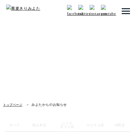
トップページ
みよたからのお知らせ
みよたとは
News
みよたのこだわり
畑だより
メニュー
みよたからのお知らせ
トップページ
店舗一覧
レイク
お知らせ
すべて
青山本店
ヤエチカ店
与野店
タウン店