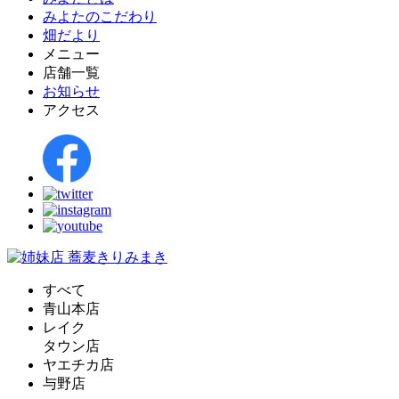
みよたのこだわり
畑だより
メニュー
店舗一覧
お知らせ
アクセス
すべて
青山本店
レイク
タウン店
ヤエチカ店
与野店