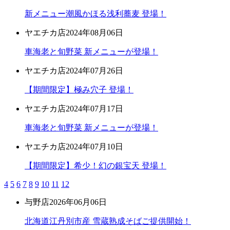
新メニュー潮風かほる浅利蕎麦 登場！
ヤエチカ店
2024年08月06日
車海老と旬野菜 新メニューが登場！
ヤエチカ店
2024年07月26日
【期間限定】極み穴子 登場！
ヤエチカ店
2024年07月17日
車海老と旬野菜 新メニューが登場！
ヤエチカ店
2024年07月10日
【期間限定】希少！幻の銀宝天 登場！
4
5
6
7
8
9
10
11
12
与野店
2026年06月06日
北海道江丹別市産 雪蔵熟成そばご提供開始！