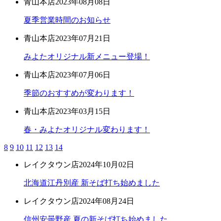
青山本店
2023年08月08日
夏季営業時間のお知らせ
青山本店
2023年07月21日
みよたオリジナル新メニュー登場！
青山本店
2023年07月06日
季節のおすすめが変わります！
青山本店
2023年03月15日
春・みよたオリジナル変わります！
8
9
10
11
12
13
14
レイクタウン店
2024年10月02日
北海道江丹別産 新そば打ち始めました
レイクタウン店
2024年08月24日
信州安曇野産 夏の新そば打ち始めました