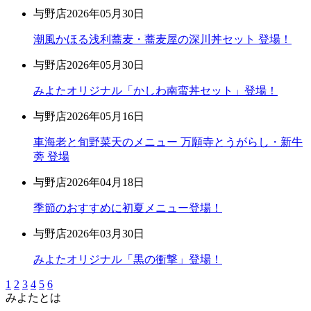
与野店
2026年05月30日
潮風かほる浅利蕎麦・蕎麦屋の深川丼セット 登場！
与野店
2026年05月30日
みよたオリジナル「かしわ南蛮丼セット」登場！
与野店
2026年05月16日
車海老と旬野菜天のメニュー 万願寺とうがらし・新牛
蒡 登場
与野店
2026年04月18日
季節のおすすめに初夏メニュー登場！
与野店
2026年03月30日
みよたオリジナル「黒の衝撃」登場！
1
2
3
4
5
6
みよたとは