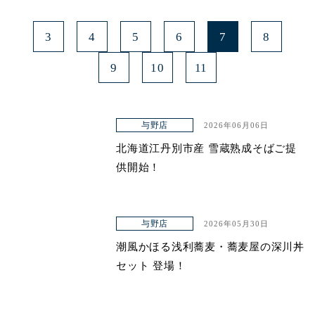
3
4
5
6
7
8
9
10
11
与野店
2026年06月06日
北海道江丹別市産 雪蔵熟成そばご提
供開始！
与野店
2026年05月30日
潮風かほる浅利蕎麦・蕎麦屋の深川丼
セット 登場！