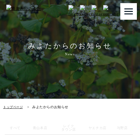
トップページ
みよたからのお知らせ
みよたとは
News
みよたのこだわり
畑だより
メニュー
みよたからのお知らせ
トップページ
店舗一覧
レイク
お知らせ
すべて
青山本店
ヤエチカ店
与野店
タウン店