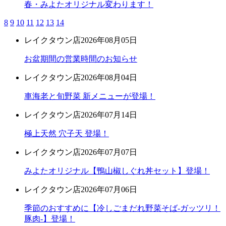
春・みよたオリジナル変わります！
8
9
10
11
12
13
14
レイクタウン店
2026年08月05日
お盆期間の営業時間のお知らせ
レイクタウン店
2026年08月04日
車海老と旬野菜 新メニューが登場！
レイクタウン店
2026年07月14日
極上天然 穴子天 登場！
レイクタウン店
2026年07月07日
みよたオリジナル【鴨山椒しぐれ丼セット】登場！
レイクタウン店
2026年07月06日
季節のおすすめに【冷しごまだれ野菜そば-ガッツリ！
豚肉-】登場！