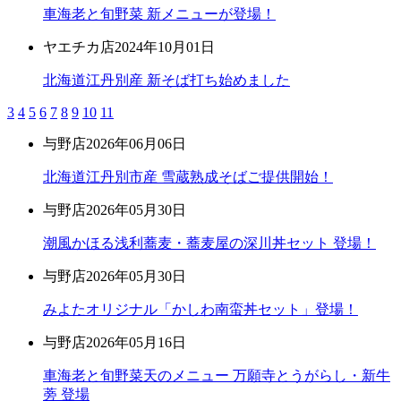
車海老と旬野菜 新メニューが登場！
ヤエチカ店
2024年10月01日
北海道江丹別産 新そば打ち始めました
3
4
5
6
7
8
9
10
11
与野店
2026年06月06日
北海道江丹別市産 雪蔵熟成そばご提供開始！
与野店
2026年05月30日
潮風かほる浅利蕎麦・蕎麦屋の深川丼セット 登場！
与野店
2026年05月30日
みよたオリジナル「かしわ南蛮丼セット」登場！
与野店
2026年05月16日
車海老と旬野菜天のメニュー 万願寺とうがらし・新牛
蒡 登場