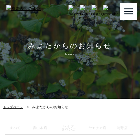
トップページ
みよたからのお知らせ
みよたとは
News
みよたのこだわり
畑だより
メニュー
みよたからのお知らせ
トップページ
店舗一覧
レイク
お知らせ
すべて
青山本店
ヤエチカ店
与野店
タウン店