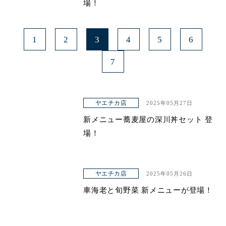
場！
1
2
3
4
5
6
7
ヤエチカ店
2025年05月27日
新メニュー蕎麦屋の深川丼セット 登
場！
ヤエチカ店
2025年05月26日
車海老と旬野菜 新メニューが登場！