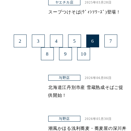
ヤエチカ店
2025年03月28日
スープつけそば(ｳﾞｨｼｿﾜｰｽﾞ)登場！
2
3
4
5
6
7
8
9
10
与野店
2026年06月06日
北海道江丹別市産 雪蔵熟成そばご提
供開始！
与野店
2026年05月30日
潮風かほる浅利蕎麦・蕎麦屋の深川丼