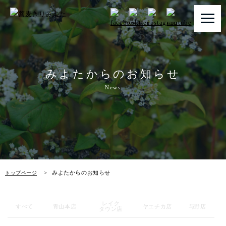
トップページ
みよたからのお知らせ
みよたとは
News
みよたのこだわり
畑だより
メニュー
みよたからのお知らせ
トップページ
店舗一覧
レイク
お知らせ
すべて
青山本店
ヤエチカ店
与野店
タウン店