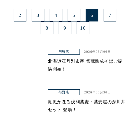
2
3
4
5
6
7
8
9
10
与野店
2026年06月06日
北海道江丹別市産 雪蔵熟成そばご提
供開始！
与野店
2026年05月30日
潮風かほる浅利蕎麦・蕎麦屋の深川丼
セット 登場！