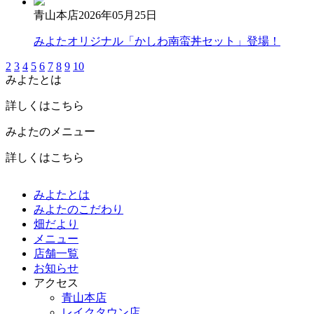
青山本店
2026年05月25日
みよたオリジナル「かしわ南蛮丼セット」登場！
2
3
4
5
6
7
8
9
10
みよたとは
詳しくはこちら
みよたのメニュー
詳しくはこちら
みよたとは
みよたのこだわり
畑だより
メニュー
店舗一覧
お知らせ
アクセス
青山本店
レイクタウン店