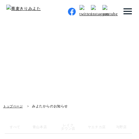
トップページ
みよたからのお知らせ
みよたとは
News
みよたのこだわり
畑だより
メニュー
みよたからのお知らせ
トップページ
店舗一覧
レイク
お知らせ
すべて
青山本店
ヤエチカ店
与野店
タウン店