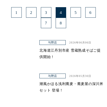
1
2
3
4
5
6
7
8
与野店
2026年06月06日
北海道江丹別市産 雪蔵熟成そばご提
供開始！
与野店
2026年05月30日
潮風かほる浅利蕎麦・蕎麦屋の深川丼
セット 登場！