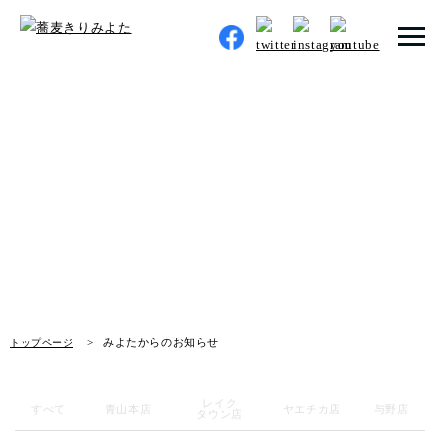
トップページ
みよたからのお知らせ
みよたとは
News
みよたのこだわり
畑だより
メニュー
みよたからのお知らせ
トップページ
メニュー 一覧
青山本店
レイク
すべて
青山本店
ヤエチカ店
与野店
タウン店
レイクタウン店