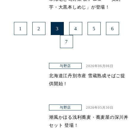
芋・大黒本しめじ」が登場！
1
2
3
4
5
6
7
与野店
2026年06月06日
北海道江丹別市産 雪蔵熟成そばご提
供開始！
与野店
2026年05月30日
潮風かほる浅利蕎麦・蕎麦屋の深川丼
セット 登場！