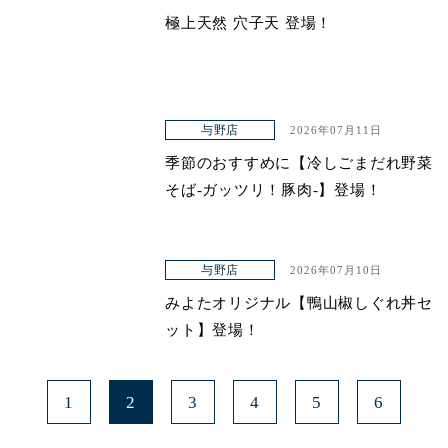
極上天然 穴子天 登場！
青山本店
レイクタウン店
ヤエチカ店
与野店
2026年07月11日
与野店
季節のおすすめに【冷しごまだれ野菜
そば-ガッツリ！豚肉-】登場！
与野店
2026年07月10日
みよたオリジナル【鴨山椒しぐれ丼セ
ット】登場！
1
2
3
4
5
6