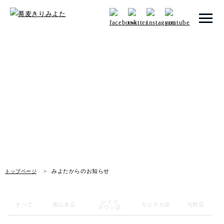
トップページ
みよたからのお知らせ
みよたとは
News
みよたのこだわり
畑だより
メニュー
みよたからのお知らせ
トップページ
メニュー 一覧
青山本店
レイク
すべて
青山本店
ヤエチカ店
与野店
タウン店
レイクタウン店