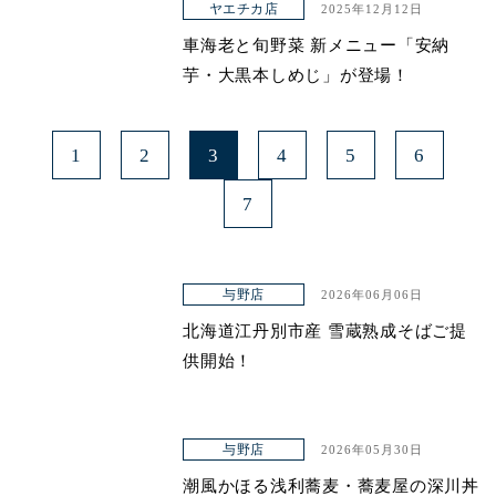
ヤエチカ店
2025年12月12日
車海老と旬野菜 新メニュー「安納
芋・大黒本しめじ」が登場！
1
2
3
4
5
6
7
与野店
2026年06月06日
北海道江丹別市産 雪蔵熟成そばご提
供開始！
与野店
2026年05月30日
潮風かほる浅利蕎麦・蕎麦屋の深川丼