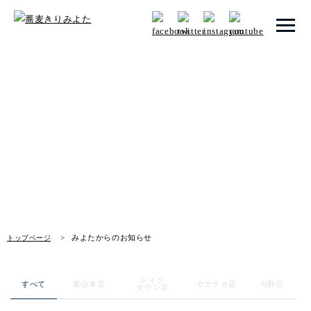
トップページ
みよたからのお知らせ
みよたとは
News
みよたのこだわり
畑だより
メニュー
みよたからのお知らせ
トップページ
店舗一覧
レイク
お知らせ
すべて
青山本店
ヤエチカ店
与野店
タウン店