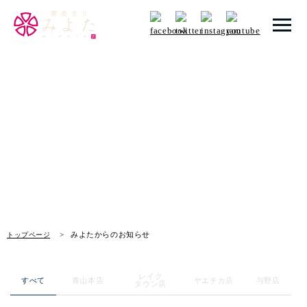
トップページ
みよたからのお知らせ
みよたとは
News
みよたのこだわり
畑だより
メニュー
みよたからのお知らせ
トップページ
店舗一覧
レイク
お知らせ
すべて
青山本店
ヤエチカ店
与野店
タウン店