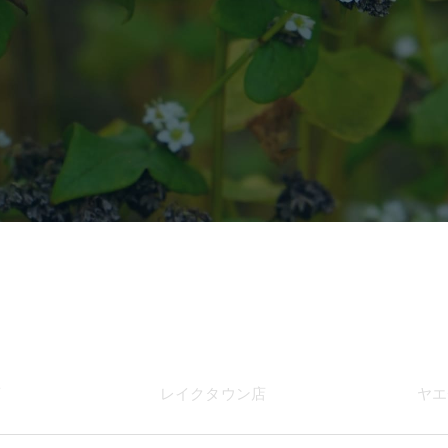
店
レイク
タウン店
ヤエ