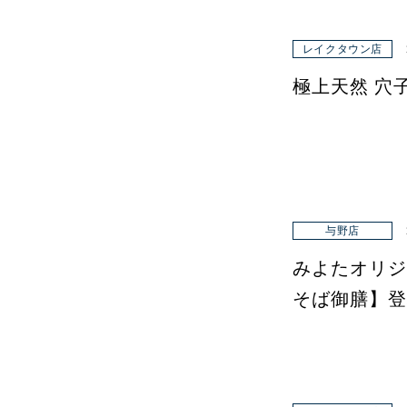
レイクタウン店
極上天然 穴
与野店
みよたオリジ
そば御膳】登