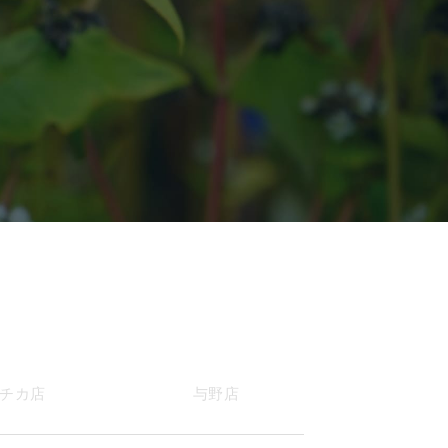
チカ店
与野店