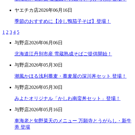
ヤエチカ店
2026年06月16日
季節のおすすめに【冷し鴨茄子そば】登場！
1
2
3
4
5
与野店
2026年06月06日
北海道江丹別市産 雪蔵熟成そばご提供開始！
与野店
2026年05月30日
潮風かほる浅利蕎麦・蕎麦屋の深川丼セット 登場！
与野店
2026年05月30日
みよたオリジナル「かしわ南蛮丼セット」登場！
与野店
2026年05月16日
車海老と旬野菜天のメニュー 万願寺とうがらし・新牛
蒡 登場