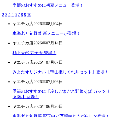
季節のおすすめに初夏メニュー登場！
2
3
4
5
6
7
8
9
10
ヤエチカ店
2026年08月04日
車海老と旬野菜 新メニューが登場！
ヤエチカ店
2026年07月14日
極上天然 穴子天 登場！
ヤエチカ店
2026年07月07日
みよたオリジナル【鴨山椒しぐれ丼セット】登場！
ヤエチカ店
2026年07月06日
季節のおすすめに【冷しごまだれ野菜そば-ガッツリ！
豚肉-】登場！
ヤエチカ店
2026年06月26日
車海老と旬野菜 蜜玉白と万願寺とうがらしが登場！