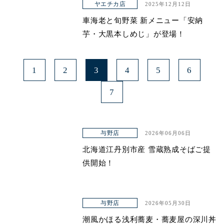
ヤエチカ店
2025年12月12日
車海老と旬野菜 新メニュー「安納
芋・大黒本しめじ」が登場！
1
2
3
4
5
6
7
与野店
2026年06月06日
北海道江丹別市産 雪蔵熟成そばご提
供開始！
与野店
2026年05月30日
潮風かほる浅利蕎麦・蕎麦屋の深川丼