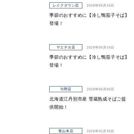
レイクタウン店
2026年06月16日
ヤエチカ店
季節のおすすめに【冷し鴨茄子そば】
与野店
登場！
店舗一覧
ヤエチカ店
2026年06月16日
店舗一覧
季節のおすすめに【冷し鴨茄子そば】
青山本店
登場！
レイクタウン店
ヤエチカ店
与野店
2026年06月06日
北海道江丹別市産 雪蔵熟成そばご提
与野店
供開始！
お知らせ
アクセス
青山本店
2026年05月30日