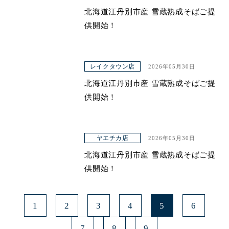
北海道江丹別市産 雪蔵熟成そばご提
青山本店
供開始！
レイクタウン店
ヤエチカ店
レイクタウン店
2026年05月30日
与野店
北海道江丹別市産 雪蔵熟成そばご提
供開始！
ヤエチカ店
2026年05月30日
北海道江丹別市産 雪蔵熟成そばご提
供開始！
1
2
3
4
5
6
7
8
9