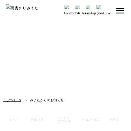
トップページ
みよたからのお知らせ
みよたとは
News
みよたのこだわり
畑だより
メニュー
みよたからのお知らせ
トップページ
メニュー 一覧
青山本店
レイク
すべて
青山本店
ヤエチカ店
与野店
タウン店
レイクタウン店