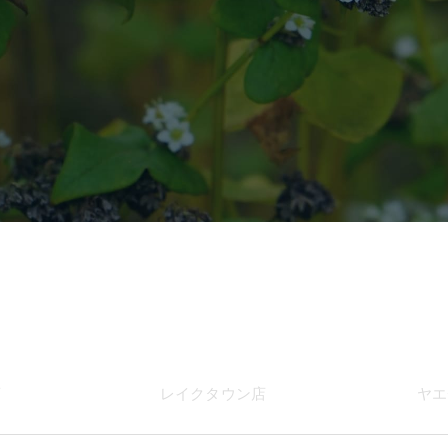
店
レイク
タウン店
ヤエ