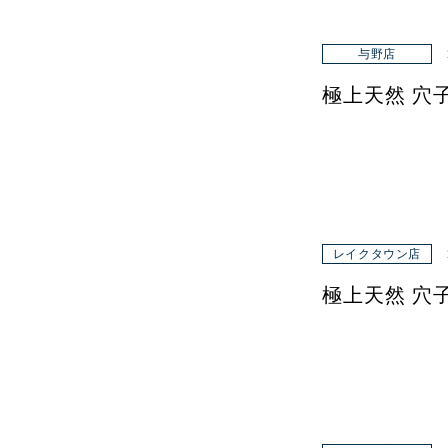
与野店
極上天然 穴
レイクタウン店
極上天然 穴