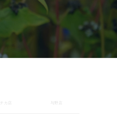
チカ店
与野店