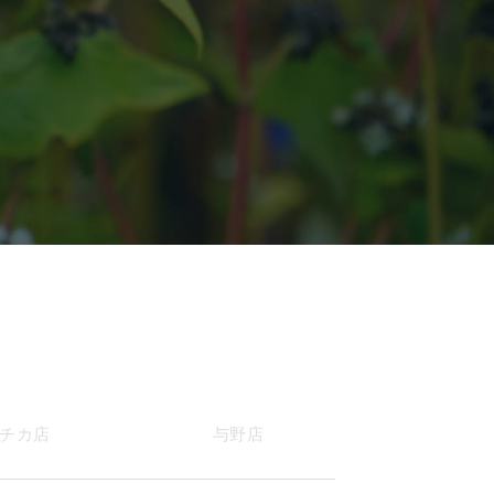
チカ店
与野店