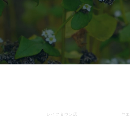
店
レイク
タウン店
ヤエ