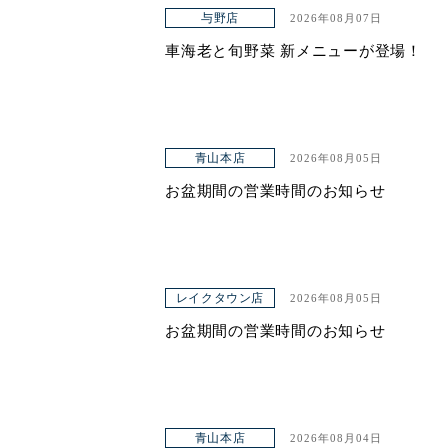
与野店
2026年08月07日
ヤエチカ店
車海老と旬野菜 新メニューが登場！
与野店
店舗一覧
青山本店
2026年08月05日
店舗一覧
お盆期間の営業時間のお知らせ
青山本店
レイクタウン店
ヤエチカ店
レイクタウン店
2026年08月05日
お盆期間の営業時間のお知らせ
与野店
お知らせ
アクセス
青山本店
2026年08月04日