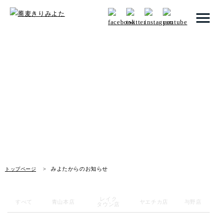
トップページ
みよたからのお知らせ
みよたとは
News
みよたのこだわり
畑だより
メニュー
みよたからのお知らせ
トップページ
メニュー 一覧
青山本店
レイク
すべて
青山本店
ヤエチカ店
与野店
タウン店
レイクタウン店