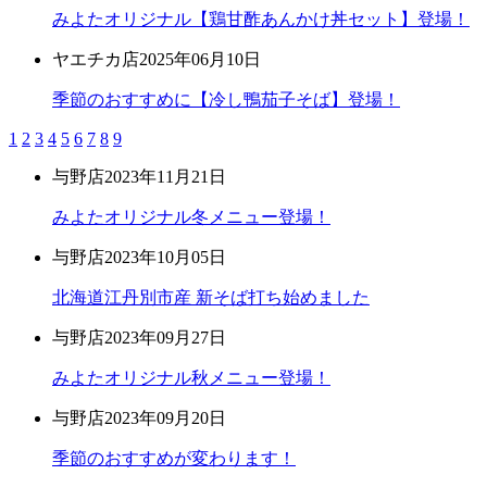
みよたオリジナル【鶏甘酢あんかけ丼セット】登場！
ヤエチカ店
2025年06月10日
季節のおすすめに【冷し鴨茄子そば】登場！
1
2
3
4
5
6
7
8
9
与野店
2023年11月21日
みよたオリジナル冬メニュー登場！
与野店
2023年10月05日
北海道江丹別市産 新そば打ち始めました
与野店
2023年09月27日
みよたオリジナル秋メニュー登場！
与野店
2023年09月20日
季節のおすすめが変わります！