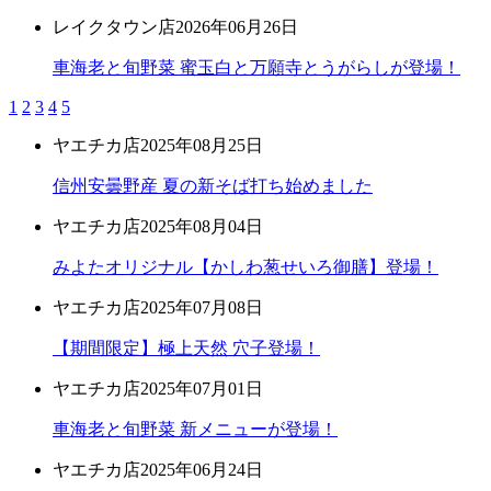
レイクタウン店
2026年06月26日
車海老と旬野菜 蜜玉白と万願寺とうがらしが登場！
1
2
3
4
5
ヤエチカ店
2025年08月25日
信州安曇野産 夏の新そば打ち始めました
ヤエチカ店
2025年08月04日
みよたオリジナル【かしわ葱せいろ御膳】登場！
ヤエチカ店
2025年07月08日
【期間限定】極上天然 穴子登場！
ヤエチカ店
2025年07月01日
車海老と旬野菜 新メニューが登場！
ヤエチカ店
2025年06月24日