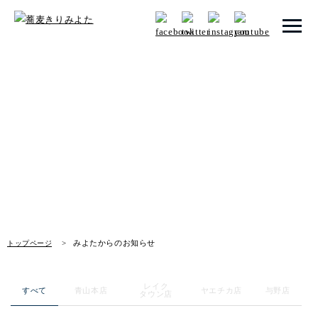
トップページ
みよたからのお知らせ
みよたとは
News
みよたのこだわり
畑だより
メニュー
みよたからのお知らせ
トップページ
店舗一覧
レイク
お知らせ
すべて
青山本店
ヤエチカ店
与野店
タウン店