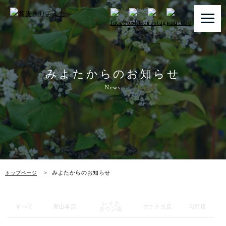
トップページ
みよたからのお知らせ
みよたとは
News
みよたのこだわり
畑だより
メニュー
みよたからのお知らせ
トップページ
店舗一覧
レイク
お知らせ
すべて
青山本店
ヤエチカ店
与野店
タウン店