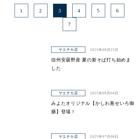
1
2
3
4
5
6
7
ヤエチカ店
2025年08月25日
信州安曇野産 夏の新そば打ち始めま
した
ヤエチカ店
2025年08月04日
みよたオリジナル【かしわ葱せいろ御
膳】登場！
ヤエチカ店
2025年07月08日