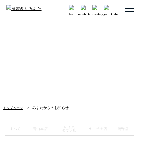
トップページ
みよたからのお知らせ
みよたとは
News
みよたのこだわり
畑だより
メニュー
みよたからのお知らせ
トップページ
店舗一覧
レイク
お知らせ
すべて
青山本店
ヤエチカ店
与野店
タウン店