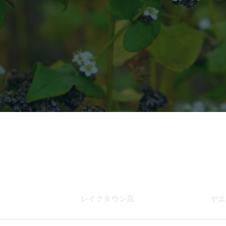
店
レイク
タウン店
ヤエ