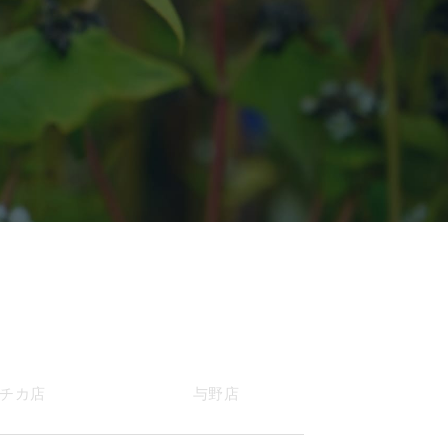
チカ店
与野店