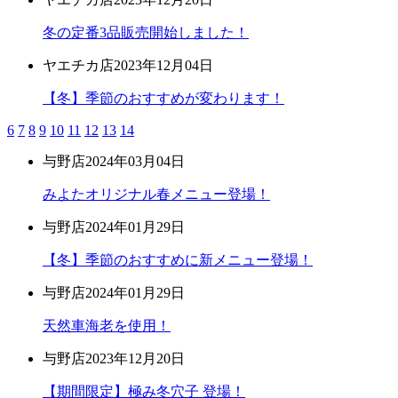
冬の定番3品販売開始しました！
ヤエチカ店
2023年12月04日
【冬】季節のおすすめが変わります！
6
7
8
9
10
11
12
13
14
与野店
2024年03月04日
みよたオリジナル春メニュー登場！
与野店
2024年01月29日
【冬】季節のおすすめに新メニュー登場！
与野店
2024年01月29日
天然車海老を使用！
与野店
2023年12月20日
【期間限定】極み冬穴子 登場！