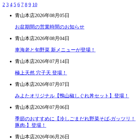
2
3
4
5
6
7
8
9
10
青山本店
2026年08月05日
お盆期間の営業時間のお知らせ
青山本店
2026年08月04日
車海老と旬野菜 新メニューが登場！
青山本店
2026年07月14日
極上天然 穴子天 登場！
青山本店
2026年07月07日
みよたオリジナル【鴨山椒しぐれ丼セット】登場！
青山本店
2026年07月06日
季節のおすすめに【冷しごまだれ野菜そば-ガッツリ！
豚肉-】登場！
青山本店
2026年06月26日