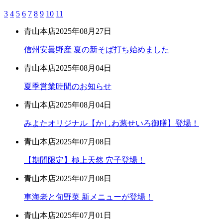
3
4
5
6
7
8
9
10
11
青山本店
2025年08月27日
信州安曇野産 夏の新そば打ち始めました
青山本店
2025年08月04日
夏季営業時間のお知らせ
青山本店
2025年08月04日
みよたオリジナル【かしわ葱せいろ御膳】登場！
青山本店
2025年07月08日
【期間限定】極上天然 穴子登場！
青山本店
2025年07月08日
車海老と旬野菜 新メニューが登場！
青山本店
2025年07月01日