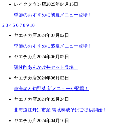
レイクタウン店
2025年04月15日
季節のおすすめに初夏メニュー登場！
2
3
4
5
6
7
8
9
10
ヤエチカ店
2024年07月02日
季節のおすすめに盛夏メニュー登場！
ヤエチカ店
2024年06月05日
鶏甘酢あんかけ丼セット登場！
ヤエチカ店
2024年06月03日
車海老と旬野菜 新メニューが登場！
ヤエチカ店
2024年05月24日
北海道江丹別市産 雪蔵熟成そばご提供開始！
ヤエチカ店
2024年04月16日