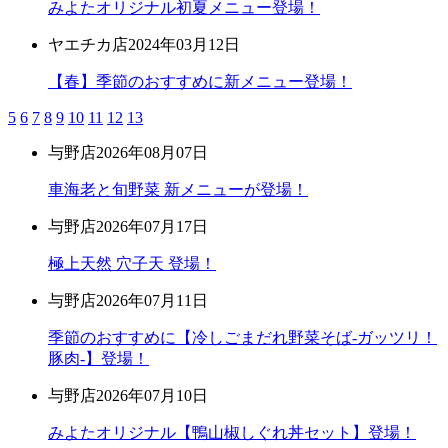
みよたオリジナル初夏メニュー登場！
ヤエチカ店
2024年03月12日
【春】季節のおすすめに新メニュー登場！
5
6
7
8
9
10
11
12
13
与野店
2026年08月07日
車海老と旬野菜 新メニューが登場！
与野店
2026年07月17日
極上天然 穴子天 登場！
与野店
2026年07月11日
季節のおすすめに【冷しごまだれ野菜そば-ガッツリ！
豚肉-】登場！
与野店
2026年07月10日
みよたオリジナル【鴨山椒しぐれ丼セット】登場！