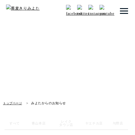
トップページ
みよたからのお知らせ
みよたとは
News
みよたのこだわり
畑だより
メニュー
みよたからのお知らせ
トップページ
店舗一覧
レイク
お知らせ
すべて
青山本店
ヤエチカ店
与野店
タウン店