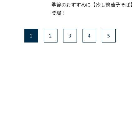
季節のおすすめに【冷し鴨茄子そば】
登場！
1
2
3
4
5
みよたとは