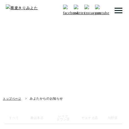
トップページ
みよたからのお知らせ
みよたとは
News
みよたのこだわり
畑だより
メニュー
みよたからのお知らせ
トップページ
店舗一覧
レイク
お知らせ
すべて
青山本店
ヤエチカ店
与野店
タウン店