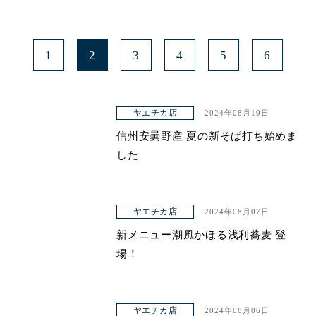
1
2
3
4
5
6
ヤエチカ店
2024年08月19日
信州安曇野産 夏の新そば打ち始めま
した
ヤエチカ店
2024年08月07日
新メニュー潮風かほる浅利蕎麦 登
場！
ヤエチカ店
2024年08月06日