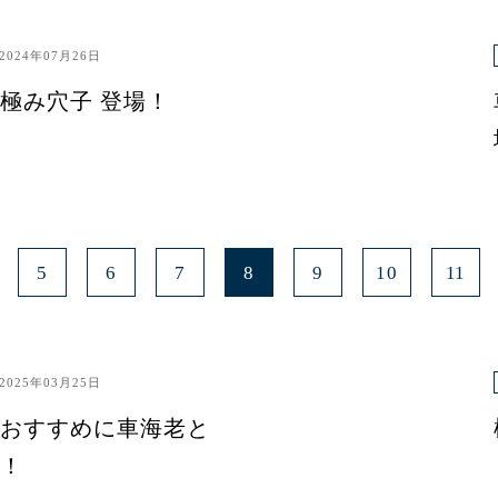
2024年07月26日
極み穴子 登場！
5
6
7
8
9
10
11
2025年03月25日
おすすめに車海老と
！