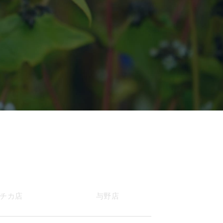
チカ店
与野店