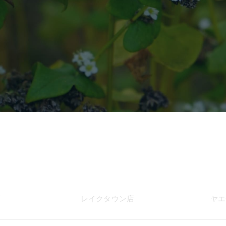
店
レイク
タウン店
ヤエ