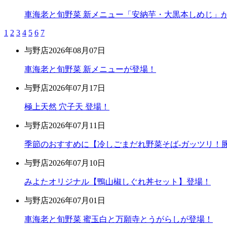
車海老と旬野菜 新メニュー「安納芋・大黒本しめじ」
1
2
3
4
5
6
7
与野店
2026年08月07日
車海老と旬野菜 新メニューが登場！
与野店
2026年07月17日
極上天然 穴子天 登場！
与野店
2026年07月11日
季節のおすすめに【冷しごまだれ野菜そば-ガッツリ！豚
与野店
2026年07月10日
みよたオリジナル【鴨山椒しぐれ丼セット】登場！
与野店
2026年07月01日
車海老と旬野菜 蜜玉白と万願寺とうがらしが登場！