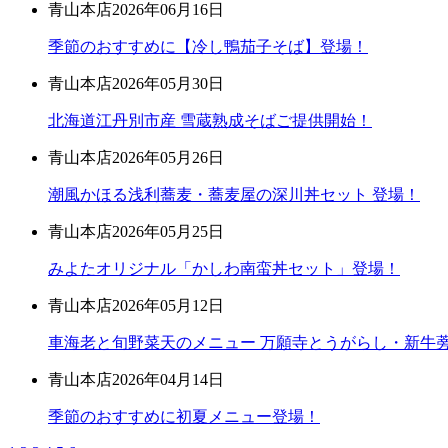
青山本店
2026年06月16日
季節のおすすめに【冷し鴨茄子そば】登場！
青山本店
2026年05月30日
北海道江丹別市産 雪蔵熟成そばご提供開始！
青山本店
2026年05月26日
潮風かほる浅利蕎麦・蕎麦屋の深川丼セット 登場！
青山本店
2026年05月25日
みよたオリジナル「かしわ南蛮丼セット」登場！
青山本店
2026年05月12日
車海老と旬野菜天のメニュー 万願寺とうがらし・新牛蒡
青山本店
2026年04月14日
季節のおすすめに初夏メニュー登場！