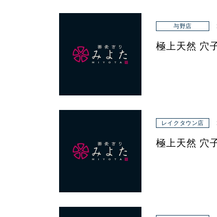
与野店
極上天然 穴
レイクタウン店
極上天然 穴