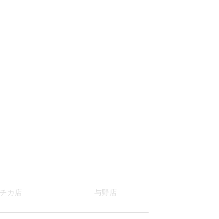
チカ店
与野店