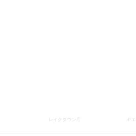
店
レイク
タウン店
ヤエ