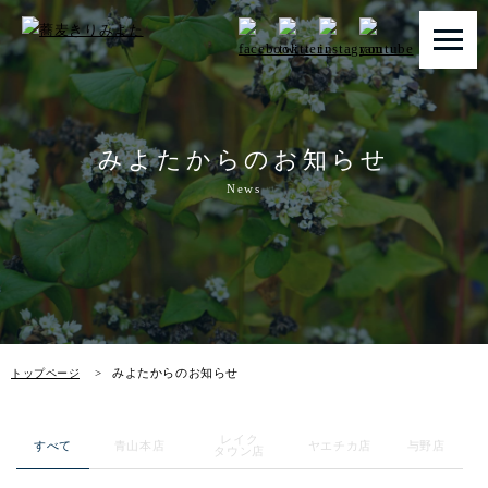
トップページ
みよたからのお知らせ
みよたとは
News
みよたのこだわり
畑だより
メニュー
みよたからのお知らせ
トップページ
店舗一覧
レイク
お知らせ
すべて
青山本店
ヤエチカ店
与野店
タウン店