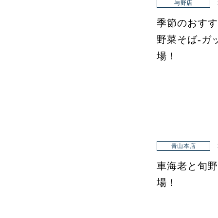
与野店
季節のおすす
野菜そば-ガ
場！
青山本店
車海老と旬野
場！