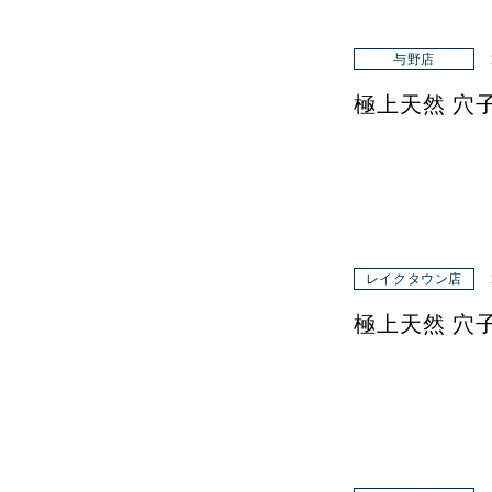
与野店
極上天然 穴
レイクタウン店
極上天然 穴