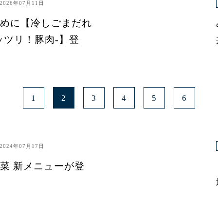
2026年07月11日
めに【冷しごまだれ
ッツリ！豚肉-】登
1
2
3
4
5
6
2024年07月17日
菜 新メニューが登