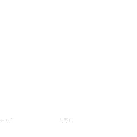
チカ店
与野店