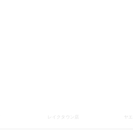
店
レイク
タウン店
ヤエ