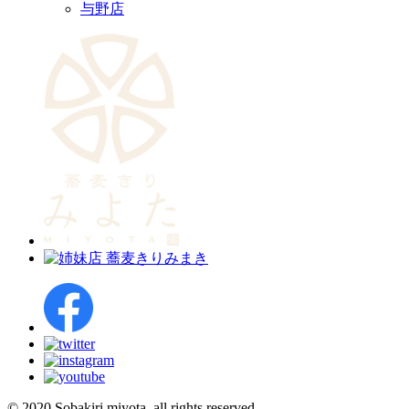
与野店
© 2020 Sobakiri miyota. all rights reserved.