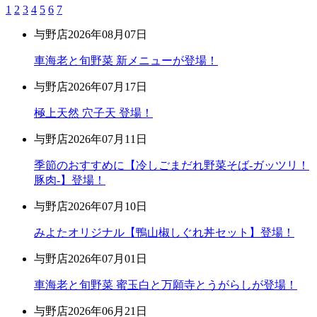
1
2
3
4
5
6
7
与野店
2026年08月07日
車海老と旬野菜 新メニューが登場！
与野店
2026年07月17日
極上天然 穴子天 登場！
与野店
2026年07月11日
季節のおすすめに【冷しごまだれ野菜そば-ガッツリ！
豚肉-】登場！
与野店
2026年07月10日
みよたオリジナル【鴨山椒しぐれ丼セット】登場！
与野店
2026年07月01日
車海老と旬野菜 蜜玉白と万願寺とうがらしが登場！
与野店
2026年06月21日