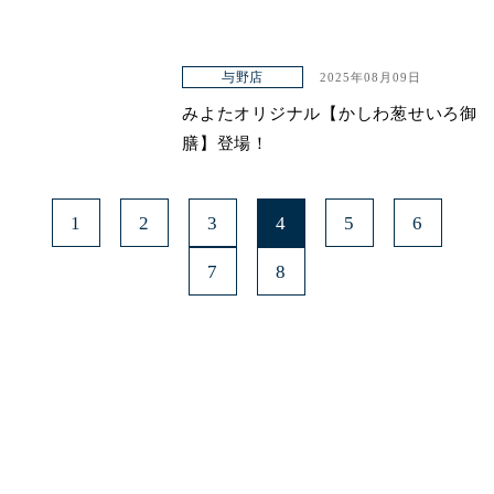
与野店
2025年08月09日
みよたオリジナル【かしわ葱せいろ御
膳】登場！
1
2
3
4
5
6
7
8