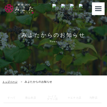
トップページ
みよたからのお知らせ
みよたとは
News
みよたのこだわり
畑だより
メニュー
みよたからのお知らせ
トップページ
店舗一覧
レイク
お知らせ
すべて
青山本店
ヤエチカ店
与野店
タウン店