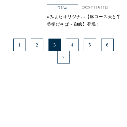
与野店
2025年11月11日
○みよたオリジナル【豚ロース天と牛
蒡揚げそば・御膳】登場！
1
2
3
4
5
6
7