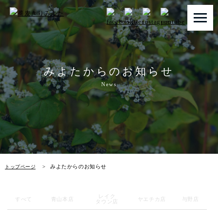
トップページ
みよたからのお知らせ
みよたとは
News
みよたのこだわり
畑だより
メニュー
みよたからのお知らせ
トップページ
店舗一覧
レイク
お知らせ
すべて
青山本店
ヤエチカ店
与野店
タウン店