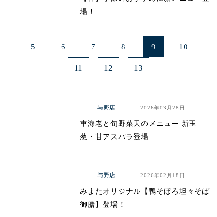
場！
5
6
7
8
9
10
11
12
13
与野店
2026年03月28日
車海老と旬野菜天のメニュー 新玉
葱・甘アスパラ登場
与野店
2026年02月18日
みよたオリジナル【鴨そぼろ坦々そば
御膳】登場！