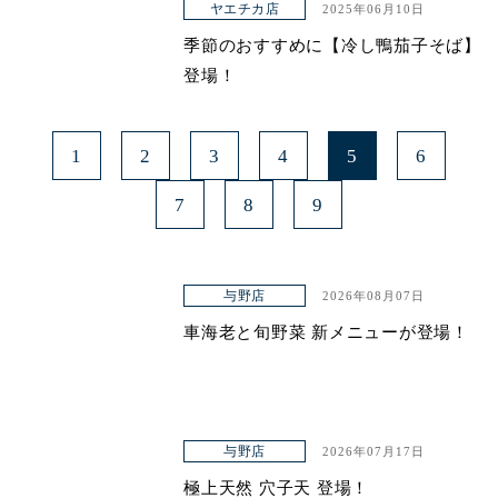
ヤエチカ店
2025年06月10日
季節のおすすめに【冷し鴨茄子そば】
登場！
1
2
3
4
5
6
7
8
9
与野店
2026年08月07日
車海老と旬野菜 新メニューが登場！
与野店
2026年07月17日
極上天然 穴子天 登場！