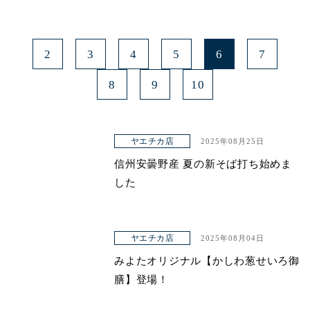
2
3
4
5
6
7
8
9
10
ヤエチカ店
2025年08月25日
信州安曇野産 夏の新そば打ち始めま
した
ヤエチカ店
2025年08月04日
みよたオリジナル【かしわ葱せいろ御
膳】登場！