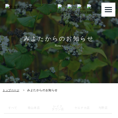
トップページ
みよたからのお知らせ
みよたとは
News
みよたのこだわり
畑だより
メニュー
みよたからのお知らせ
トップページ
店舗一覧
レイク
お知らせ
すべて
青山本店
ヤエチカ店
与野店
タウン店