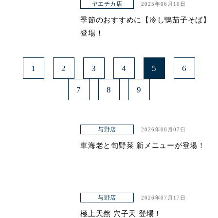
ヤエチカ店
2025年06月10日
季節のおすすめに【冷し鴨茄子そば】
登場！
1
2
3
4
5
6
7
8
9
与野店
2026年08月07日
車海老と旬野菜 新メニューが登場！
与野店
2026年07月17日
極上天然 穴子天 登場！