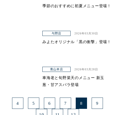
季節のおすすめに初夏メニュー登場！
青山本店
レイクタウン店
ヤエチカ店
与野店
2026年03月30日
与野店
みよたオリジナル「黒の衝撃」登場！
青山本店
2026年03月28日
車海老と旬野菜天のメニュー 新玉
葱・甘アスパラ登場
4
5
6
7
8
9
10
11
12