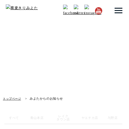
トップページ
みよたからのお知らせ
みよたとは
News
みよたのこだわり
畑だより
メニュー
みよたからのお知らせ
トップページ
メニュー 一覧
青山本店
レイク
すべて
青山本店
ヤエチカ店
与野店
タウン店
レイクタウン店