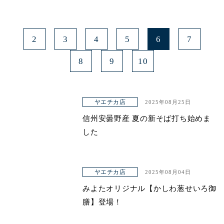
2
3
4
5
6
7
8
9
10
ヤエチカ店
2025年08月25日
信州安曇野産 夏の新そば打ち始めま
した
ヤエチカ店
2025年08月04日
みよたオリジナル【かしわ葱せいろ御
膳】登場！