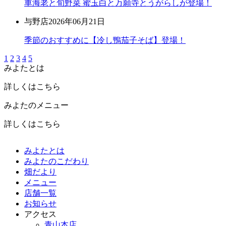
車海老と旬野菜 蜜玉白と万願寺とうがらしが登場！
与野店
2026年06月21日
季節のおすすめに【冷し鴨茄子そば】登場！
1
2
3
4
5
みよたとは
詳しくはこちら
みよたのメニュー
詳しくはこちら
みよたとは
みよたのこだわり
畑だより
メニュー
店舗一覧
お知らせ
アクセス
青山本店