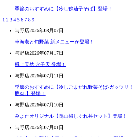
季節のおすすめに【冷し鴨茄子そば】登場！
1
2
3
4
5
6
7
8
9
与野店
2026年08月07日
車海老と旬野菜 新メニューが登場！
与野店
2026年07月17日
極上天然 穴子天 登場！
与野店
2026年07月11日
季節のおすすめに【冷しごまだれ野菜そば-ガッツリ！
豚肉-】登場！
与野店
2026年07月10日
みよたオリジナル【鴨山椒しぐれ丼セット】登場！
与野店
2026年07月01日