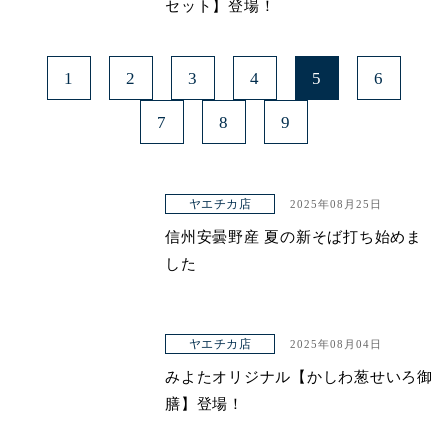
セット】登場！
1
2
3
4
5
6
7
8
9
ヤエチカ店
2025年08月25日
信州安曇野産 夏の新そば打ち始めま
した
ヤエチカ店
2025年08月04日
みよたオリジナル【かしわ葱せいろ御
膳】登場！