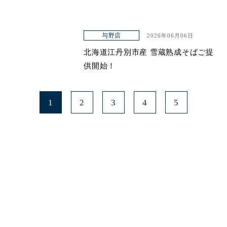
与野店
2026年06月06日
北海道江丹別市産 雪蔵熟成そばご提
供開始！
1
2
3
4
5