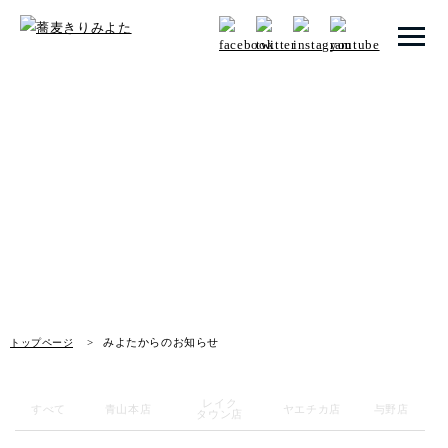
トップページ
みよたからのお知らせ
みよたとは
News
みよたのこだわり
畑だより
メニュー
みよたからのお知らせ
トップページ
店舗一覧
レイク
お知らせ
すべて
青山本店
ヤエチカ店
与野店
タウン店