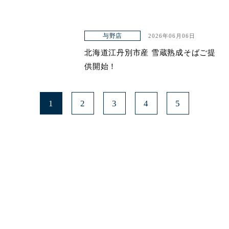
与野店
2026年06月06日
北海道江丹別市産 雪蔵熟成そばご提
供開始！
1
2
3
4
5