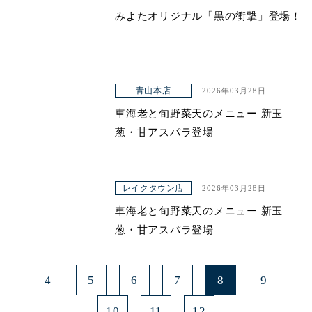
みよたオリジナル「黒の衝撃」登場！
青山本店
レイクタウン店
ヤエチカ店
青山本店
2026年03月28日
与野店
車海老と旬野菜天のメニュー 新玉
葱・甘アスパラ登場
レイクタウン店
2026年03月28日
車海老と旬野菜天のメニュー 新玉
葱・甘アスパラ登場
4
5
6
7
8
9
10
11
12