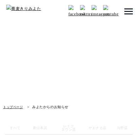
トップページ
みよたからのお知らせ
みよたとは
News
みよたのこだわり
畑だより
メニュー
みよたからのお知らせ
トップページ
メニュー 一覧
青山本店
レイク
すべて
青山本店
ヤエチカ店
与野店
タウン店
レイクタウン店