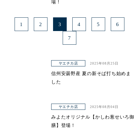
場！
1
2
3
4
5
6
7
ヤエチカ店
2025年08月25日
信州安曇野産 夏の新そば打ち始めま
した
ヤエチカ店
2025年08月04日
みよたオリジナル【かしわ葱せいろ御
膳】登場！