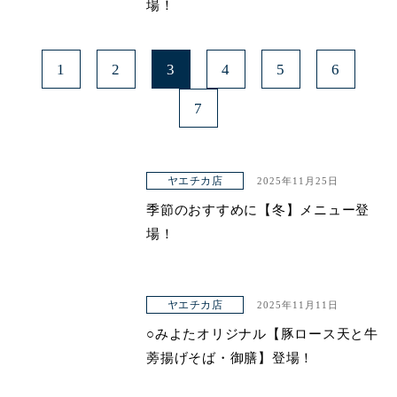
場！
1
2
3
4
5
6
7
ヤエチカ店
2025年11月25日
季節のおすすめに【冬】メニュー登
場！
ヤエチカ店
2025年11月11日
○みよたオリジナル【豚ロース天と牛
蒡揚げそば・御膳】登場！