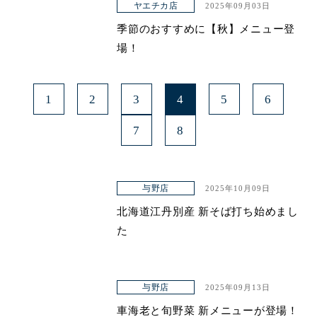
ヤエチカ店
2025年09月03日
季節のおすすめに【秋】メニュー登
場！
1
2
3
4
5
6
7
8
与野店
2025年10月09日
北海道江丹別産 新そば打ち始めまし
た
与野店
2025年09月13日
車海老と旬野菜 新メニューが登場！