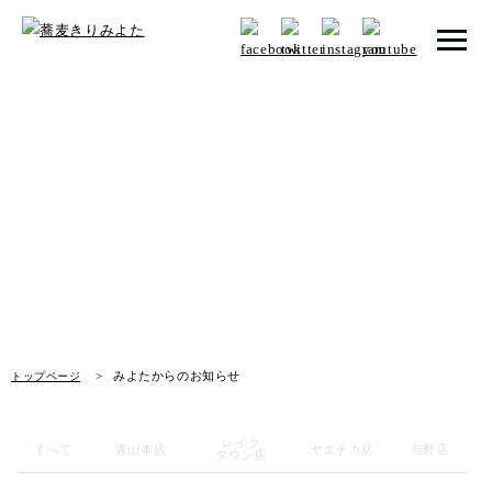
トップページ
みよたからのお知らせ
みよたとは
News
みよたのこだわり
畑だより
メニュー
みよたからのお知らせ
トップページ
店舗一覧
レイク
お知らせ
すべて
青山本店
ヤエチカ店
与野店
タウン店